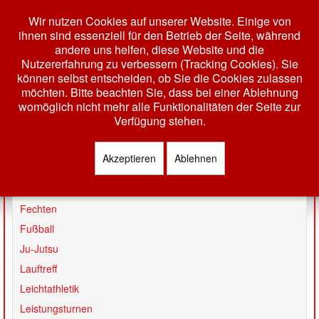
Wir nutzen Cookies auf unserer Website. Einige von
ihnen sind essenziell für den Betrieb der Seite, während
andere uns helfen, diese Website und die
Nutzererfahrung zu verbessern (Tracking Cookies). Sie
können selbst entscheiden, ob Sie die Cookies zulassen
möchten. Bitte beachten Sie, dass bei einer Ablehnung
womöglich nicht mehr alle Funktionalitäten der Seite zur
Toggle
Verfügung stehen.
Navigation
HOME
Akzeptieren
Ablehnen
Badminton
AKTUELLES
Basketball
VEREIN
Fechten
Fußball
GESCHÄFTSSTELLE
Ju-Jutsu
VORSTAND
Lauftreff
TERMINE
Leichtathletik
MITGLIEDSCHAFT
Leistungsturnen