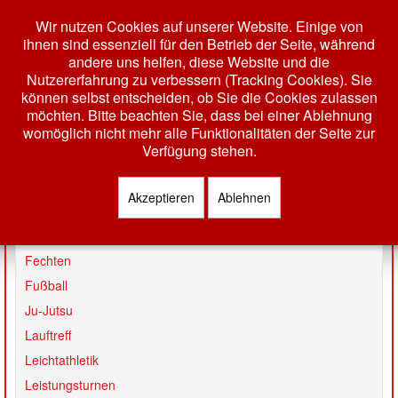
Wir nutzen Cookies auf unserer Website. Einige von
ihnen sind essenziell für den Betrieb der Seite, während
andere uns helfen, diese Website und die
Nutzererfahrung zu verbessern (Tracking Cookies). Sie
können selbst entscheiden, ob Sie die Cookies zulassen
möchten. Bitte beachten Sie, dass bei einer Ablehnung
womöglich nicht mehr alle Funktionalitäten der Seite zur
Toggle
Verfügung stehen.
Navigation
HOME
Akzeptieren
Ablehnen
Badminton
AKTUELLES
Basketball
VEREIN
Fechten
Fußball
GESCHÄFTSSTELLE
Ju-Jutsu
VORSTAND
Lauftreff
TERMINE
Leichtathletik
MITGLIEDSCHAFT
Leistungsturnen