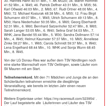
30. Hannes Hahn 40:51 Min., 1. AK MU20; 34. Martin Rommel
41:52 Min., 4. M45; 46. Patrick Deffner 43:31 Min., 9. M35; 56.
Karl Oßwald 46:03 Min., 2. M65; 67. Rudi Ortner 48:00 Min., 4.
M60; 72. Michael Kosiurak 48:38 Min., 6. M55; 12. Frau Birgit
Schumann 49:07 Min., 1. W45; Ulrich Schumann 49:13 Min., 8.
M50; Hans Niederhuber 50:35 Min., 6. M65; Georg Eberhardt
52:31 Min., 6. M60; Bernhard Satzenhofer 52:47 Min., 8. M65;
Sarah Langer 53:05 Min., 6. W40; Selina Graf 54:03 Min., 7.
WHK; Jana Bandel 55:44 Min., 5. W30; Sandra Dollmann 57:14
Min., 4. W45; Helmut Kaumeier 57:37 Min., 10. M65; Anneliese
Zinke 58:27 Min., 1. W65; Carola Schmidt 59:37 Min., 9. W40;
Lena Engelhard 68:44 Min., 10. WHK und Sonja Wurm 68:45
Min., 8. W45.
Von der LG Donau-Ries war außer dem TSV Nördlingen noch
eine starke Mannschaft vom TSV Oettingen, sowie Läufer vom
SV Mauren mit am Start.
Teilnehmerrekord.
Mit den 71 Mädchen und Jungs die an den
Schülerläufen teilnahmen erreichte die diesjährige
Veranstalltung, wie bereits im letzten Jahr einen neuen
Teilnehmerrekord.
Weitere Ergebnisse unter: https://my.raceresult.com/323954/ .
Der Lauf begeisterte alle Läuferinnen und Läufer des TSV