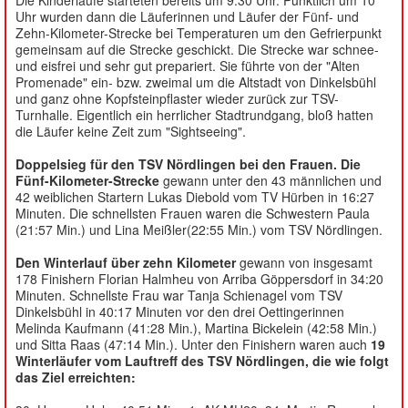
Uhr wurden dann die Läuferinnen und Läufer der Fünf- und
Zehn-Kilometer-Strecke bei Temperaturen um den Gefrierpunkt
gemeinsam auf die Strecke geschickt. Die Strecke war schnee-
und eisfrei und sehr gut prepariert. Sie führte von der "Alten
Promenade" ein- bzw. zweimal um die Altstadt von Dinkelsbühl
und ganz ohne Kopfsteinpflaster wieder zurück zur TSV-
Turnhalle. Eigentlich ein herrlicher Stadtrundgang, bloß hatten
die Läufer keine Zeit zum "Sightseeing".
Doppelsieg für den TSV Nördlingen bei den Frauen. Die
Fünf-Kilometer-Strecke
gewann unter den 43 männlichen und
42 weiblichen Startern Lukas Diebold vom TV Hürben in 16:27
Minuten. Die schnellsten Frauen waren die Schwestern Paula
(21:57 Min.) und Lina Meißler(22:55 Min.) vom TSV Nördlingen.
Den Winterlauf über zehn Kilometer
gewann von insgesamt
178 Finishern Florian Halmheu von Arriba Göppersdorf in 34:20
Minuten. Schnellste Frau war Tanja Schienagel vom TSV
Dinkelsbühl in 40:17 Minuten vor den drei Oettingerinnen
Melinda Kaufmann (41:28 Min.), Martina Bickelein (42:58 Min.)
und Sitta Raas (47:14 Min.). Unter den Finishern waren auch
19
Winterläufer vom Lauftreff des TSV Nördlingen, die wie folgt
das Ziel erreichten: